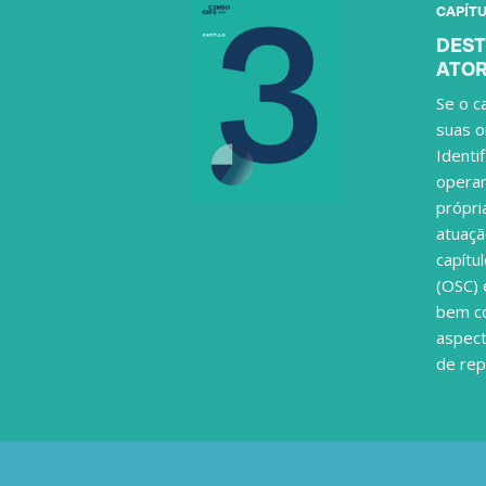
CAPÍTU
DEST
ATO
Se o c
suas o
Identi
operam
própri
atuaçã
capítu
(OSC) 
bem co
aspect
de rep