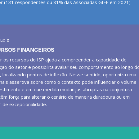
or (131 respondentes ou 81% das Associadas GIFE em 2021).
LO 2
RSOS FINANCEIROS
ar os recursos do ISP ajuda a compreender a capacidade de
ação do setor e possibilita avaliar seu comportamento ao longo d
 localizando pontos de inflexão. Nesse sentido, oportuniza uma
mais assertiva sobre como o contexto pode influenciar o volume
estimento e em que medida mudanças abruptas na conjuntura
 têm força para alterar o cenário de maneira duradoura ou em
r de excepcionalidade.