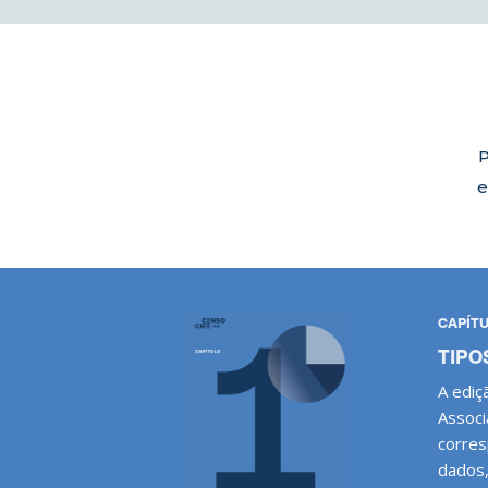
P
e
CAPÍTU
TIPO
A ediç
Associ
corres
dados,