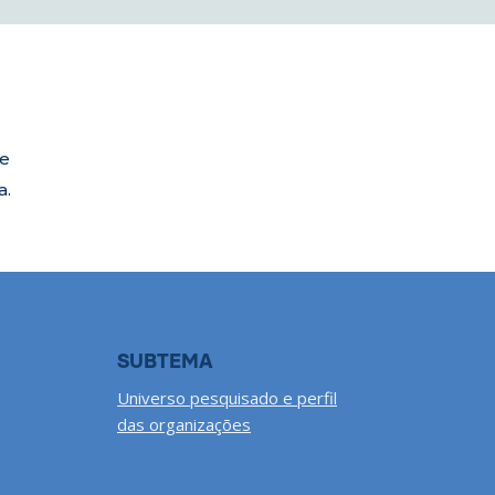
 e
a.
SUBTEMA
Universo pesquisado e perfil
das organizações