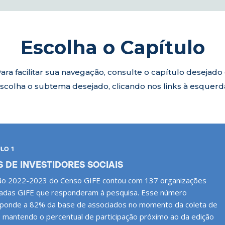
Escolha o Capítulo
ara facilitar sua navegação, consulte o capítulo desejado
scolha o subtema desejado, clicando nos links à esquerd
LO 1
S DE INVESTIDORES SOCIAIS
ão 2022-2023 do Censo GIFE contou com 137 organizações
adas GIFE que responderam à pesquisa. Esse número
ponde a 82% da base de associados no momento da coleta de
 mantendo o percentual de participação próximo ao da edição