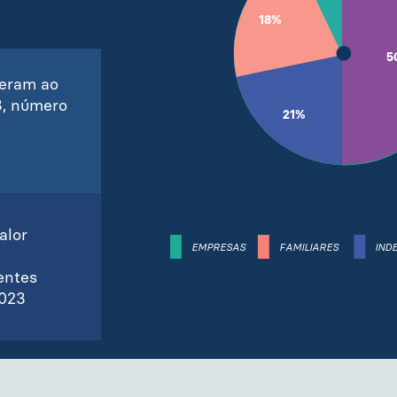
18%
5
eram ao
, número
21%
alor
EMPRESAS
FAMILIARES
IND
entes
2023