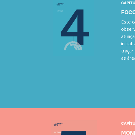
CAPÍTU
FOCO
Este c
observ
atuaçã
inicia
traçar
às áre
CAPÍTU
MONI