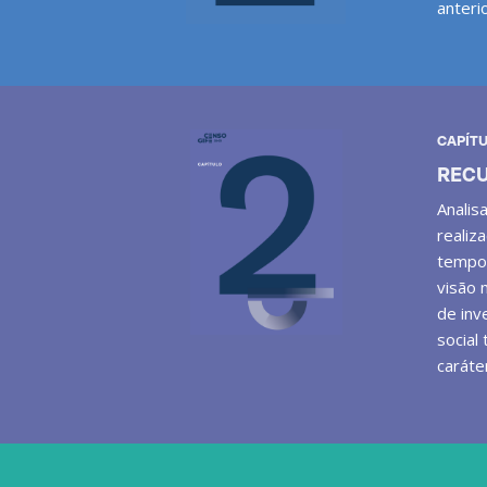
anteri
CAPÍTU
RECU
Analis
realiz
tempo,
visão 
de inv
social
caráte