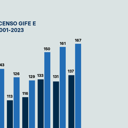
ENSO GIFE E
001-2023
167
161
150
143
137
126
133
129
131
116
113