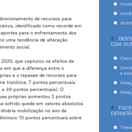
Fonte
Instâ
direcionamento de recursos para
Incent
rceiros, identificado como recorde em
a aportes para o enfrentamento dos
3 -
DEST
omo uma tendência de alteração
COM OUT
imento social.
Class
a 2020, que capturou os efeitos da
Desti
o em que a diferença entre o
e est
óprias e o repasse de recursos para
Relaç
ie histórica, 7 pontos percentuais
 a 39 pontos percentuais). O
Relaç
tivas próprias aumentou 2 pontos
a sofrido queda em valores absolutos
4 -
FOCO
ordinária mobilização no ano da
ESTRATÉ
 diminuiu 10 pontos percentuais sobre
Temas