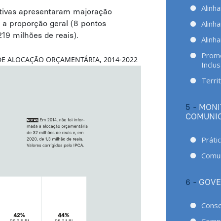
Alinh
ativas apresentaram majoração
Alinh
 a proporção geral (8 pontos
19 milhões de reais).
Alinh
Promo
DE ALOCAÇÃO ORÇAMENTÁRIA, 2014-2022
Inclu
Territ
5 -
MONI
COMUNI
Práti
Comu
6 -
GOVE
Conse
Compo