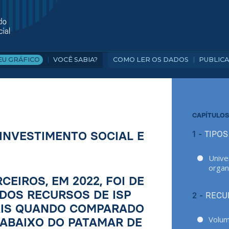
VOCÊ SABIA?
COMO LER OS DADOS
PUBLIC
EU GRÁFICO
CAPÍTULOS
INVESTIMENTO SOCIAL E
1 -
TIPOS
Unive
organ
EIROS, EM 2022, FOI DE
% DOS RECURSOS DE ISP
2 -
RECU
REAIS QUANDO COMPARADO
Volum
 ABAIXO DO PATAMAR DE