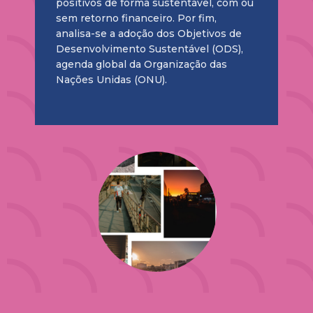
positivos de forma sustentável, com ou
sem retorno financeiro. Por fim,
analisa-se a adoção dos Objetivos de
Desenvolvimento Sustentável (ODS),
agenda global da Organização das
Nações Unidas (ONU).