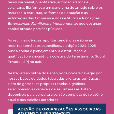
pesquisa bienal, quantitativa, autodeclaratória e
voluntária. Ela fornece um panorama detalhado sobre os
recursos, a estrutura, as formas de atuação e as
estratégias das
Empresas
e dos institutos e fundações
Empresariais
,
Familiares
e
Independentes
que destinam
capital privado para fins públicos.
Ao reunir evidências, apontar tendências e iluminar
recortes temáticos específicos, a edição 2024-2025
busca apoiar o planejamento, a estruturação, a
qualificação e a incidência coletiva do Investimento Social
Privado (ISP) no país.
Nesta versão online do Censo, você poderá navegar por
nossas bases de dados tabuladas e leituras temáticas,
além de gerar suas próprias tabelas e gráficos
selecionando as variáveis de seu interesse. Estão
disponíveis para consulta a versão completa do relatório
atual e das edições anteriores.
ADESÃO DE ORGANIZAÇÕES ASSOCIADAS
AO CENSO GIFE 2024–2025