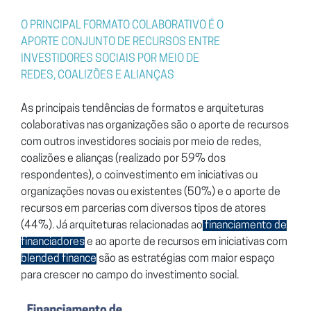
O PRINCIPAL FORMATO
COLABORATIVO É O
APORTE
CONJUNTO DE RECURSOS
ENTRE
INVESTIDORES
SOCIAIS POR MEIO DE
REDES,
COALIZÕES E ALIANÇAS
As principais tendências de formatos e arquiteturas
colaborativas
nas organizações são o aporte de recursos
com outros investidores
sociais por meio de redes,
coalizões e alianças (realizado por 59%
dos
respondentes), o coinvestimento em iniciativas ou
organizações
novas ou existentes (50%) e o aporte de
recursos em parcerias
com diversos tipos de atores
(44%). Já arquiteturas relacionadas ao
financiamento de
financiadores
e ao aporte de recursos
em iniciativas com
blended finance
são as estratégias com maior
espaço
para crescer no campo do investimento social.