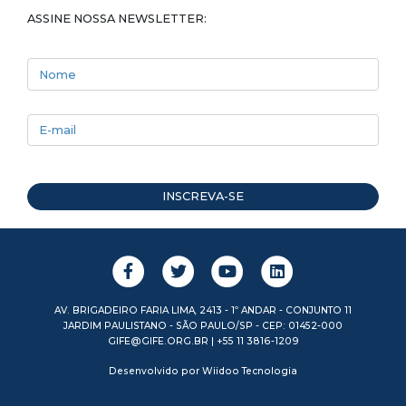
ASSINE NOSSA NEWSLETTER:
Nome
E-mail
INSCREVA-SE
AV. BRIGADEIRO FARIA LIMA, 2413 - 1º ANDAR - CONJUNTO 11
JARDIM PAULISTANO - SÃO PAULO/SP - CEP: 01452-000
GIFE@GIFE.ORG.BR | +55 11 3816-1209
Desenvolvido por
Wiidoo Tecnologia