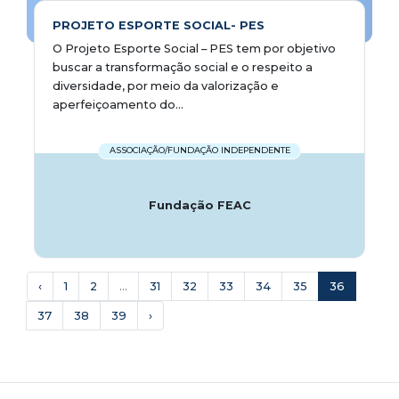
PROJETO ESPORTE SOCIAL- PES
O Projeto Esporte Social – PES tem por objetivo
buscar a transformação social e o respeito a
diversidade, por meio da valorização e
aperfeiçoamento do...
ASSOCIAÇÃO/FUNDAÇÃO INDEPENDENTE
Fundação FEAC
‹
1
2
...
31
32
33
34
35
36
37
38
39
›