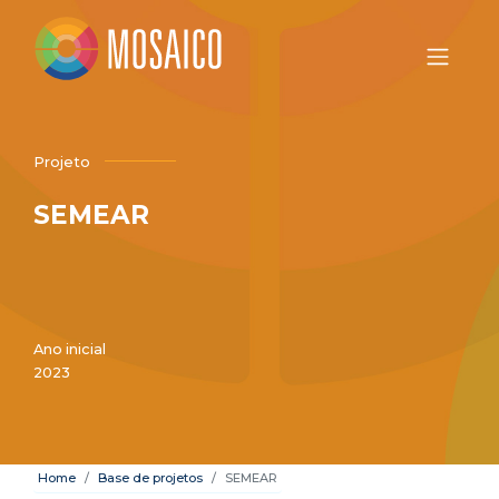
Projeto
SEMEAR
Ano inicial
2023
Home
Base de projetos
SEMEAR