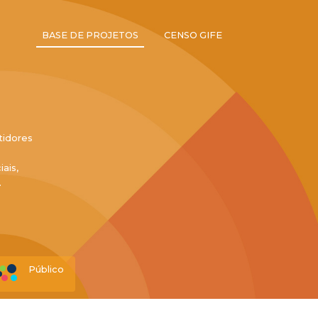
BASE DE PROJETOS
CENSO GIFE
tidores
ais,
.
Público