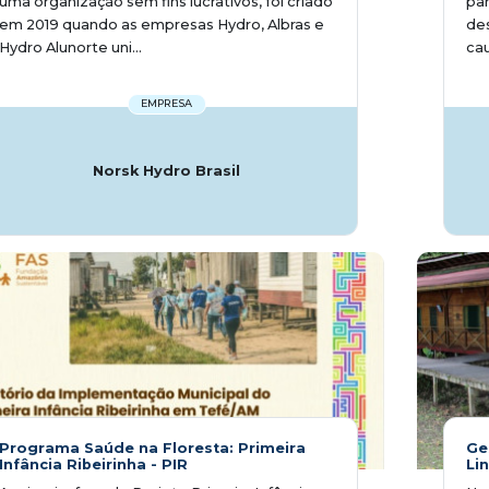
uma organização sem fins lucrativos, foi criado
par
em 2019 quando as empresas Hydro, Albras e
de
Hydro Alunorte uni...
cau
EMPRESA
Norsk Hydro Brasil
Programa Saúde na Floresta: Primeira
Ge
Infância Ribeirinha - PIR
Li