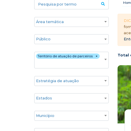
Pesquisa por termo
Hom
Áreas temáticas
DIC
for
ace
Público
Ent
Territórios
Total 
Território de atuação de parceiros
×
Estratégia de atuação
Estado
Cidade
Associados GIFE