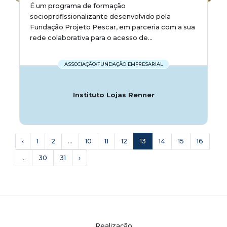
É um programa de formação
socioprofissionalizante desenvolvido pela
Fundação Projeto Pescar, em parceria com a sua
rede colaborativa para o acesso de...
ASSOCIAÇÃO/FUNDAÇÃO EMPRESARIAL
Instituto Lojas Renner
‹
1
2
...
10
11
12
13
14
15
16
...
30
31
›
Realização