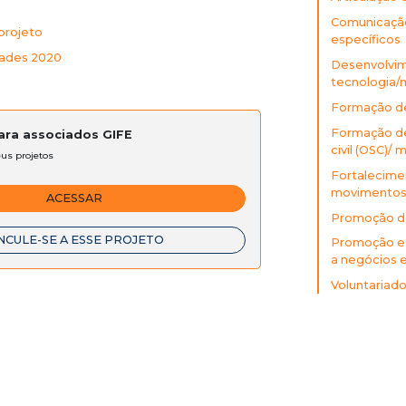
Comunicação
projeto
específicos
dades 2020
Desenvolvim
tecnologia/
Formação de
Formação de
para associados GIFE
civil (OSC)/
eus projetos
Fortalecime
movimentos 
ACESSAR
Promoção de
NCULE-SE A ESSE PROJETO
Promoção e 
a negócios 
Voluntariad