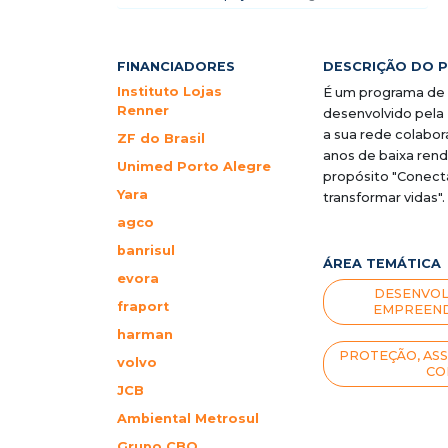
FINANCIADORES
DESCRIÇÃO DO 
Instituto Lojas
É um programa de 
Renner
desenvolvido pela
a sua rede colabora
ZF do Brasil
anos de baixa ren
Unimed Porto Alegre
propósito "Conect
Yara
transformar vidas".
agco
banrisul
ÁREA TEMÁTICA
evora
DESENVOL
fraport
EMPREEND
harman
PROTEÇÃO, ASS
volvo
CO
JCB
Ambiental Metrosul
Grupo CBO