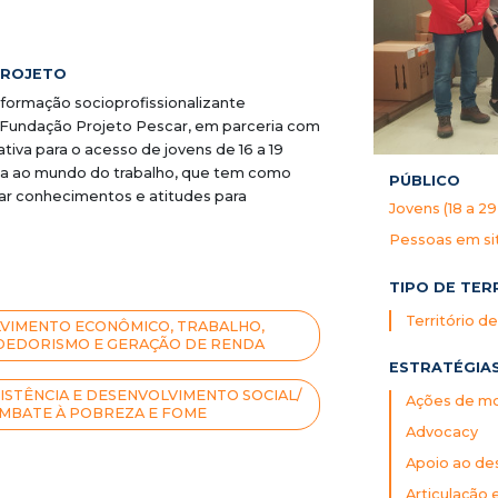
PROJETO
formação socioprofissionalizante
 Fundação Projeto Pescar, em parceria com
tiva para o acesso de jovens de 16 a 19
da ao mundo do trabalho, que tem como
PÚBLICO
ar conhecimentos e atitudes para
Jovens (18 a 29
Pessoas em si
TIPO DE TER
Território d
VIMENTO ECONÔMICO, TRABALHO,
EDORISMO E GERAÇÃO DE RENDA
ESTRATÉGIA
ISTÊNCIA E DESENVOLVIMENTO SOCIAL/
Ações de mob
MBATE À POBREZA E FOME
Advocacy
Apoio ao des
Articulação 