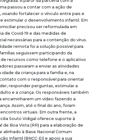
ntegrada. A partir da parceria com a
ma passou a contar com a ação de
r, visando fortalecer o vínculo entre pais e
e estimular o desenvolvimento infantil. Em
domiciliar precisou ser reformulada em
ia de Covid-19 e das medidas de
ial necessárias para a contenção do vírus.
dade remota foi a solução possível para
 famílias seguissem participando da
o de recursos como telefone e o aplicativo
adores passaram a enviar as atividades
idade da criança para a família e, na
contato com o responsável para orientar
er, responder perguntas, estimular a
adulto e a criança. Os responsáveis também
a encaminharem um vídeo fazendo a
ança. Assim, até o final do ano, foram
encontros virtuais. Em outra frente, a
ilia Souto Vidigal oferece suporte à
al de Boa Vista (RR) para a elaboração de
lar alinhado à Base Nacional Comum
ção Infantil (BNCC-EI) e apoio a sua