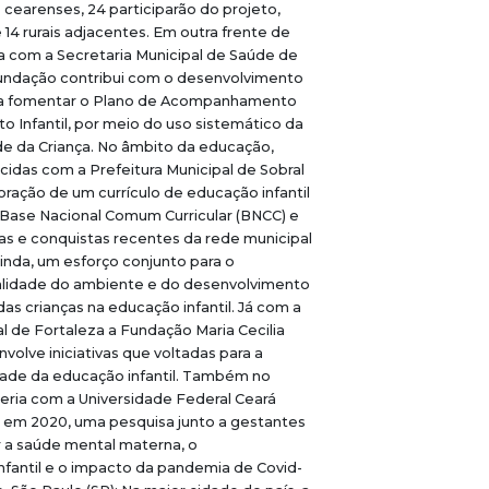
 cearenses, 24 participarão do projeto,
 14 rurais adjacentes. Em outra frente de
a com a Secretaria Municipal de Saúde de
 Fundação contribui com o desenvolvimento
ra fomentar o Plano de Acompanhamento
 Infantil, por meio do uso sistemático da
e da Criança. No âmbito da educação,
cidas com a Prefeitura Municipal de Sobral
oração de um currículo de educação infantil
 Base Nacional Comum Curricular (BNCC) e
as e conquistas recentes da rede municipal
inda, um esforço conjunto para o
alidade do ambiente e do desenvolvimento
s crianças na educação infantil. Já com a
al de Fortaleza a Fundação Maria Cecilia
volve iniciativas que voltadas para a
dade da educação infantil. Também no
eria com a Universidade Federal Ceará
da, em 2020, uma pesquisa junto a gestantes
r a saúde mental materna, o
fantil e o impacto da pandemia de Covid-