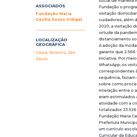
social de maneira i
ASSOCIADOS
Fundação o progra
visitação domicilia
Fundação Maria
Cecilia Souto Vidigal
cuidadores, além d
2020, a visitação 
virtude da pandem
distanciamento soc
LOCALIZAÇÃO
GEOGRÁFICA
A adoção da modali
garantir que 2.566
Ceará
,
Roraima
,
São
iniciativa. Por mei
Paulo
WhatsApp, os visit
correspondentes à 
sequência, faziam 
sobre como proced
interação entre o 
eram estimulados 
atividade com a cri
totalizados 23.526 
Fundação Maria Cec
Prefeitura Municip
um currículo esco
Curricular da Educa