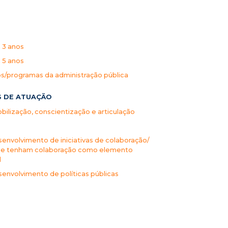
a 3 anos
a 5 anos
s/programas da administração pública
S DE ATUAÇÃO
ilização, conscientização e articulação
envolvimento de iniciativas de colaboração/
 que tenham colaboração como elemento
l
envolvimento de políticas públicas