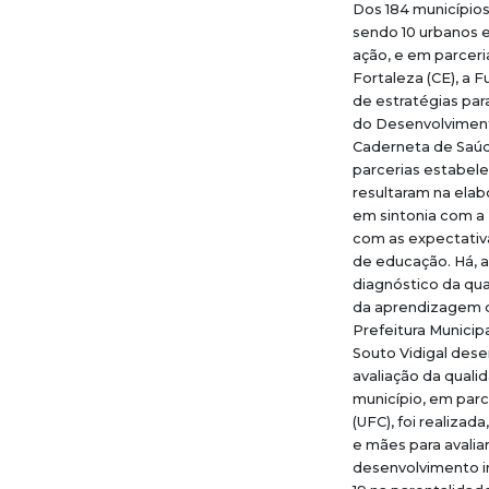
Dos 184 municípios
sendo 10 urbanos e
ação, e em parceri
Fortaleza (CE), a
de estratégias pa
do Desenvolvimento
Caderneta de Saúd
parcerias estabele
resultaram na elab
em sintonia com a
com as expectativ
de educação. Há, a
diagnóstico da qu
da aprendizagem da
Prefeitura Municip
Souto Vidigal desen
avaliação da quali
município, em parc
(UFC), foi realiza
e mães para avalia
desenvolvimento in