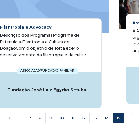
As
Filantropia e Advocacy
A A
Descrição dos ProgramasPrograma de
or
Estímulo a Filantropia e Cultura de
197
DoaçãoCom o objetivo de fortalecer o
ant
desenvolvimento da filantropia e da cultur...
ASSOCIAÇÃO/FUNDAÇÃO FAMILIAR
Fundação José Luiz Egydio Setubal
2
...
7
8
9
10
11
12
13
14
15
›