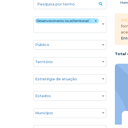
Pesquisa por termo
Hom
Áreas temáticas
DIC
Desenvolvimento local/territorial/comunitário/de base
×
for
ace
Ent
Público
Total 
Territórios
Estratégia de atuação
Estado
Cidade
Associados GIFE