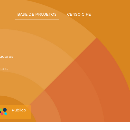
BASE DE PROJETOS
CENSO GIFE
tidores
ais,
.
Público