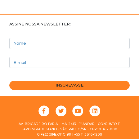
ASSINE NOSSA NEWSLETTER:
Nome
E-mail
INSCREVA-SE
AV. BRIGADEIRO FARIA LIMA, 2413 - 1º ANDAR - CONJUNTO 11
JARDIM PAULISTANO - SÃO PAULO/SP - CEP: 01452-000
GIFE@GIFE.ORG.BR | +55 11 3816-1209