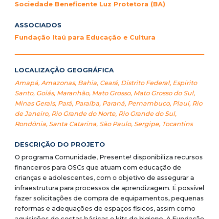
Sociedade Beneficente Luz Protetora (BA)
ASSOCIADOS
Fundação Itaú para Educação e Cultura
LOCALIZAÇÃO GEOGRÁFICA
Amapá
,
Amazonas
,
Bahia
,
Ceará
,
Distrito Federal
,
Espírito
Santo
,
Goiás
,
Maranhão
,
Mato Grosso
,
Mato Grosso do Sul
,
Minas Gerais
,
Pará
,
Paraíba
,
Paraná
,
Pernambuco
,
Piauí
,
Rio
de Janeiro
,
Rio Grande do Norte
,
Rio Grande do Sul
,
Rondônia
,
Santa Catarina
,
São Paulo
,
Sergipe
,
Tocantins
DESCRIÇÃO DO PROJETO
O programa Comunidade, Presente! disponibiliza recursos
financeiros para OSCs que atuam com educação de
crianças e adolescentes, com o objetivo de assegurar a
infraestrutura para processos de aprendizagem. É possível
fazer solicitações de compra de equipamentos, pequenas
reformas e adequações de espaços físicos, assim como
aquisições de cestas básicas e kits de higiene. A Fundação