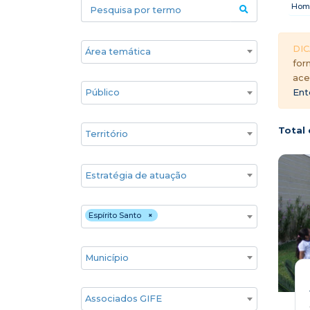
Pesquisa por termo
Hom
Áreas temáticas
DIC
for
ace
Público
Ent
Territórios
Total 
Estratégia de atuação
Estado
Espírito Santo
×
Cidade
Associados GIFE