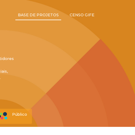
BASE DE PROJETOS
CENSO GIFE
tidores
ais,
.
Público