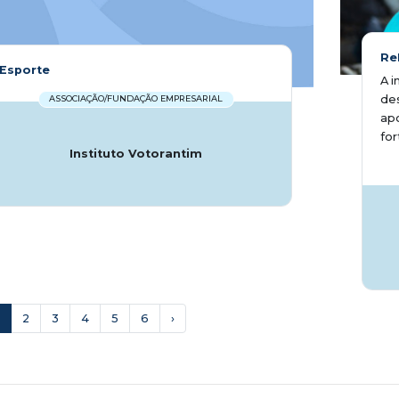
Re
Esporte
A i
de
ASSOCIAÇÃO/FUNDAÇÃO EMPRESARIAL
apo
for
Instituto Votorantim
2
3
4
5
6
›