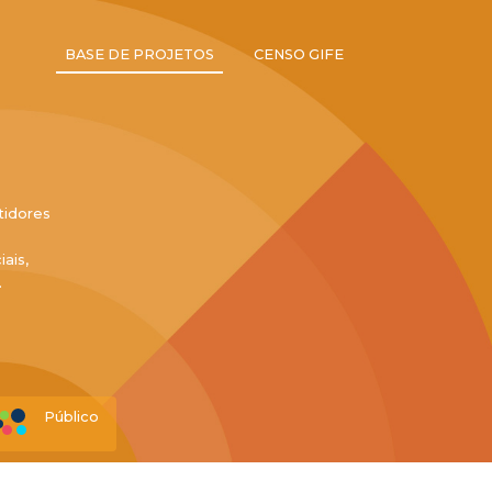
BASE DE PROJETOS
CENSO GIFE
tidores
ais,
.
Público