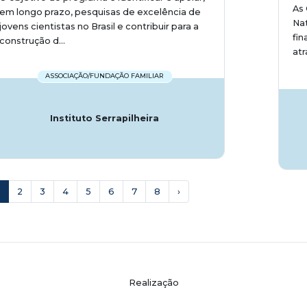
As 
em longo prazo, pesquisas de excelência de
Na
jovens cientistas no Brasil e contribuir para a
fin
construção d...
atr
ASSOCIAÇÃO/FUNDAÇÃO FAMILIAR
Instituto Serrapilheira
2
3
4
5
6
7
8
›
Realização