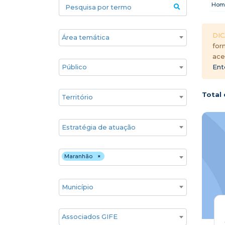
Pesquisa por termo
Hom
Áreas temáticas
DIC
for
ace
Público
Ent
Territórios
Total 
Estratégia de atuação
Estado
Maranhão
×
Cidade
Associados GIFE