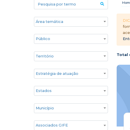
Pesquisa por termo
Hom
Áreas temáticas
DIC
for
ace
Público
Ent
Territórios
Total 
Estratégia de atuação
Estado
Cidade
Associados GIFE