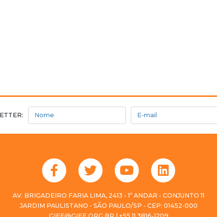
Nome
E-mail
ETTER:
AV. BRIGADEIRO FARIA LIMA, 2413 - 1º ANDAR - CONJUNTO 11
JARDIM PAULISTANO - SÃO PAULO/SP - CEP: 01452-000
GIFE@GIFE.ORG.BR | +55 11 3816-1209