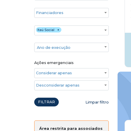
Financiadores
Executores
Itaú Social
×
Ano de execução
Ano de execução
Ações emergenciais
Considerar apenas ações emergenciais
Desconsiderar apenas ações emergenciais
FILTRAR
Limpar filtro
Área restrita para associados