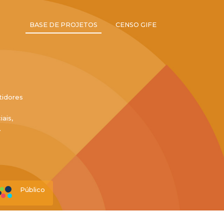
BASE DE PROJETOS
CENSO GIFE
tidores
ais,
.
Público