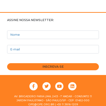
ASSINE NOSSA NEWSLETTER:
Nome
E-mail
INSCREVA-SE
AV. BRIGADEIRO FARIA LIMA, 2413 - 1º ANDAR - CONJUNTO 11
JARDIM PAULISTANO - SÃO PAULO/SP - CEP: 01452-000
GIFE@GIFE.ORG.BR | +55 11 3816-1209