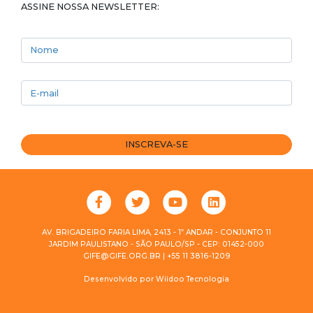
ASSINE NOSSA NEWSLETTER:
Nome
E-mail
INSCREVA-SE
AV. BRIGADEIRO FARIA LIMA, 2413 - 1º ANDAR - CONJUNTO 11
JARDIM PAULISTANO - SÃO PAULO/SP - CEP: 01452-000
GIFE@GIFE.ORG.BR | +55 11 3816-1209
Desenvolvido por
Wiidoo Tecnologia