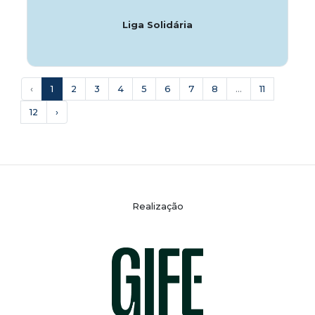
Liga Solidária
‹
1
2
3
4
5
6
7
8
...
11
12
›
Realização