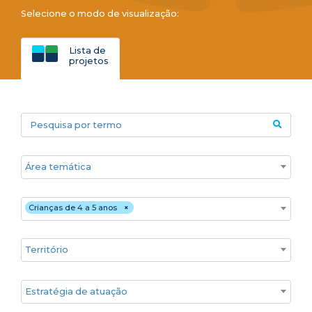
Selecione o modo de visualização:
Lista de
projetos
Pesquisa por termo
Áreas temáticas
Público
Crianças de 4 a 5 anos
×
Territórios
Estratégia de atuação