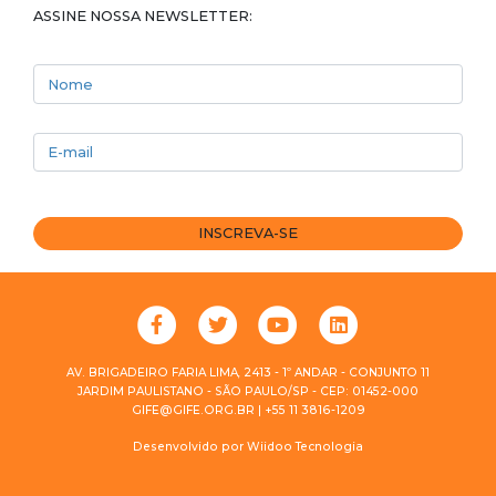
ASSINE NOSSA NEWSLETTER:
Nome
E-mail
INSCREVA-SE
AV. BRIGADEIRO FARIA LIMA, 2413 - 1º ANDAR - CONJUNTO 11
JARDIM PAULISTANO - SÃO PAULO/SP - CEP: 01452-000
GIFE@GIFE.ORG.BR | +55 11 3816-1209
Desenvolvido por
Wiidoo Tecnologia