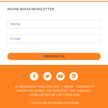
ASSINE NOSSA NEWSLETTER:
Nome
E-mail
INSCREVA-SE
AV. BRIGADEIRO FARIA LIMA, 2413 - 1º ANDAR - CONJUNTO 11
JARDIM PAULISTANO - SÃO PAULO/SP - CEP: 01452-000
GIFE@GIFE.ORG.BR | +55 11 3816-1209
Desenvolvido por
Wiidoo Tecnologia