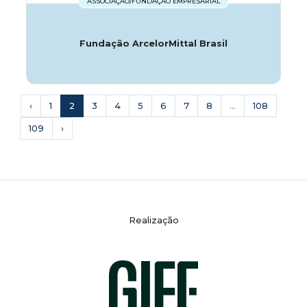
ASSOCIAÇÃO/FUNDAÇÃO EMPRESARIAL
Fundação ArcelorMittal Brasil
‹
1
2
3
4
5
6
7
8
...
108
109
›
Realização