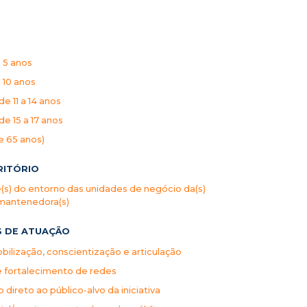
a 5 anos
 10 anos
e 11 a 14 anos
e 15 a 17 anos
e 65 anos)
RITÓRIO
s) do entorno das unidades de negócio da(s)
mantenedora(s)
S DE ATUAÇÃO
ilização, conscientização e articulação
e fortalecimento de redes
direto ao público-alvo da iniciativa