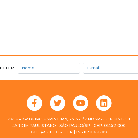
Nome
E-mail
ETTER:
AV. BRIGADEIRO FARIA LIMA, 2413 - 1º ANDAR - CONJUNTO 11
JARDIM PAULISTANO - SÃO PAULO/SP - CEP: 01452-000
GIFE@GIFE.ORG.BR | +55 11 3816-1209