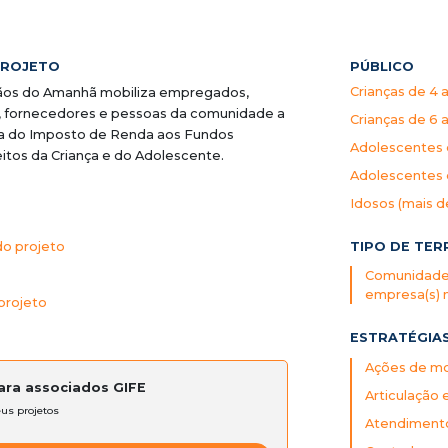
PROJETO
PÚBLICO
Crianças de 4 
ãos do Amanhã mobiliza empregados,
es, fornecedores e pessoas da comunidade a
Crianças de 6 a
a do Imposto de Renda aos Fundos
Adolescentes d
eitos da Criança e do Adolescente.
Adolescentes d
Idosos (mais d
TIPO DE TER
do projeto
Comunidade(
empresa(s) 
projeto
ESTRATÉGIA
Ações de mob
para associados GIFE
Articulação 
eus projetos
Atendimento 