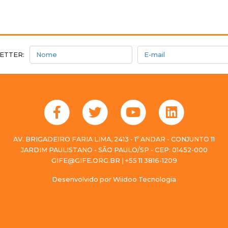
Nome
E-mail
ETTER:
AV. BRIGADEIRO FARIA LIMA, 2413 - 1º ANDAR - CONJUNTO 11
JARDIM PAULISTANO - SÃO PAULO/SP - CEP: 01452-000
GIFE@GIFE.ORG.BR | +55 11 3816-1209
Desenvolvido por
Wiidoo Tecnologia