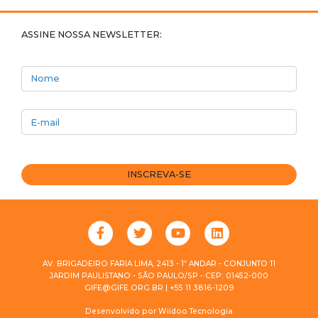
ASSINE NOSSA NEWSLETTER:
Nome
E-mail
INSCREVA-SE
AV. BRIGADEIRO FARIA LIMA, 2413 - 1º ANDAR - CONJUNTO 11
JARDIM PAULISTANO - SÃO PAULO/SP - CEP: 01452-000
GIFE@GIFE.ORG.BR | +55 11 3816-1209
Desenvolvido por
Wiidoo Tecnologia