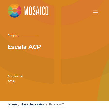
Projeto
Escala ACP
Ano inicial
2019
Home
Base de projetos
Escala ACP