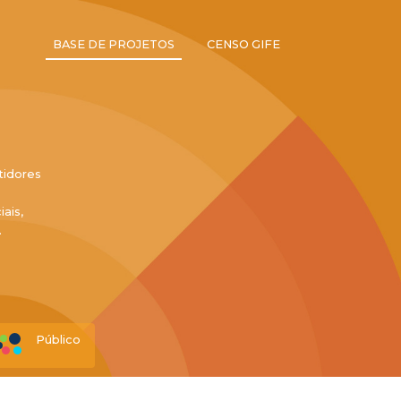
BASE DE PROJETOS
CENSO GIFE
tidores
ais,
.
Público