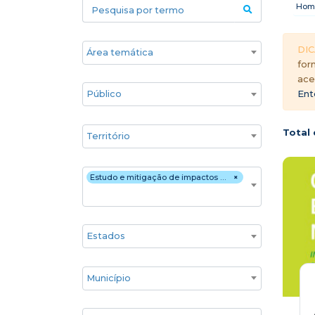
Pesquisa por termo
Hom
Áreas temáticas
DIC
for
ace
Público
Ent
Territórios
Total 
Estratégia de atuação
Estudo e mitigação de impactos (ambientais e/ou socioeconômicos)
×
Estado
Cidade
Associados GIFE