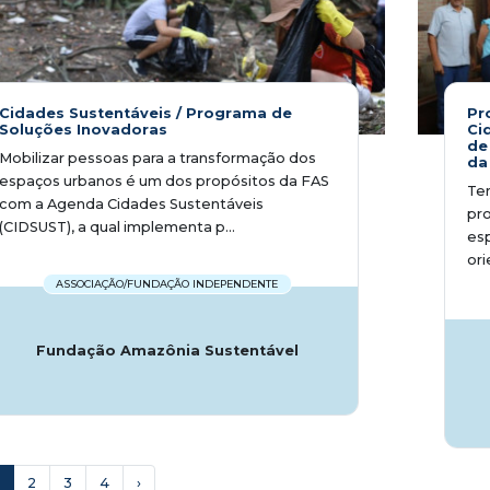
Cidades Sustentáveis / Programa de
Pr
Soluções Inovadoras
Ci
de
Mobilizar pessoas para a transformação dos
da
espaços urbanos é um dos propósitos da FAS
Tem
com a Agenda Cidades Sustentáveis
pro
(CIDSUST), a qual implementa p...
esp
ori
ASSOCIAÇÃO/FUNDAÇÃO INDEPENDENTE
Fundação Amazônia Sustentável
2
3
4
›