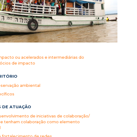
mpacto ou acelerados e intermediárias do
ócios de impacto
RITÓRIO
eservação ambiental
cíficos
S DE ATUAÇÃO
envolvimento de iniciativas de colaboração/
 que tenham colaboração como elemento
l
e fortalecimento de redes