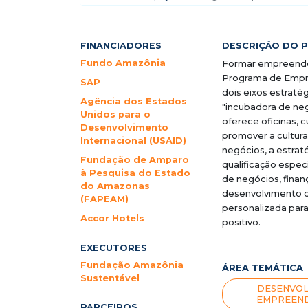
FINANCIADORES
DESCRIÇÃO DO 
Fundo Amazônia
Formar empreende
Programa de Empr
SAP
dois eixos estrat
Agência dos Estados
"incubadora de neg
Unidos para o
oferece oficinas, 
Desenvolvimento
promover a cultur
Internacional (USAID)
negócios, a estra
Fundação de Amparo
qualificação espe
à Pesquisa do Estado
de negócios, finan
do Amazonas
desenvolvimento d
(FAPEAM)
personalizada par
Accor Hotels
positivo.
EXECUTORES
Fundação Amazônia
ÁREA TEMÁTICA
Sustentável
DESENVOL
EMPREEND
PARCEIROS