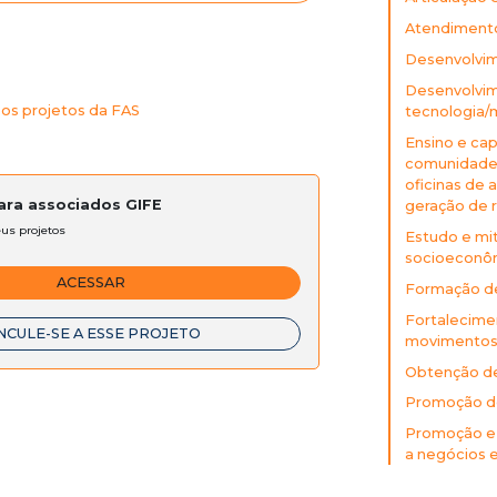
Atendimento 
Desenvolvim
Desenvolvim
 os projetos da FAS
tecnologia/
Ensino e cap
comunidade (
oficinas de 
para associados GIFE
geração de r
eus projetos
Estudo e mi
socioeconô
ACESSAR
Formação de
Fortalecime
NCULE-SE A ESSE PROJETO
movimentos 
Obtenção de
Promoção de
Promoção e 
a negócios 