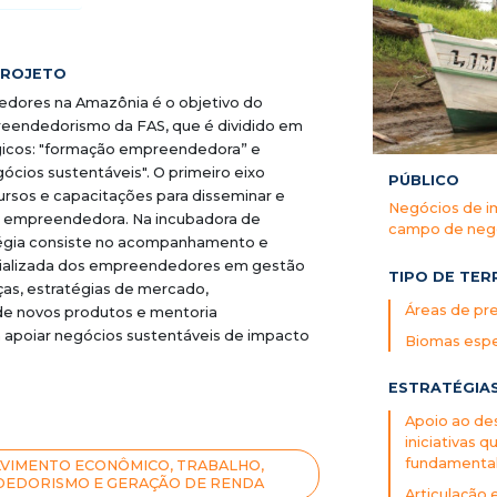
PROJETO
dores na Amazônia é o objetivo do
eendedorismo da FAS, que é dividido em
égicos: "formação empreendedora” e
ócios sustentáveis". O primeiro eixo
PÚBLICO
cursos e capacitações para disseminar e
Negócios de i
a empreendedora. Na incubadora de
campo de neg
tégia consiste no acompanhamento e
cializada dos empreendedores em gestão
TIPO DE TER
ças, estratégias de mercado,
Áreas de pr
e novos produtos e mentoria
a apoiar negócios sustentáveis de impacto
Biomas espe
ESTRATÉGIA
Apoio ao des
iniciativas
fundamenta
VIMENTO ECONÔMICO, TRABALHO,
EDORISMO E GERAÇÃO DE RENDA
Articulação 