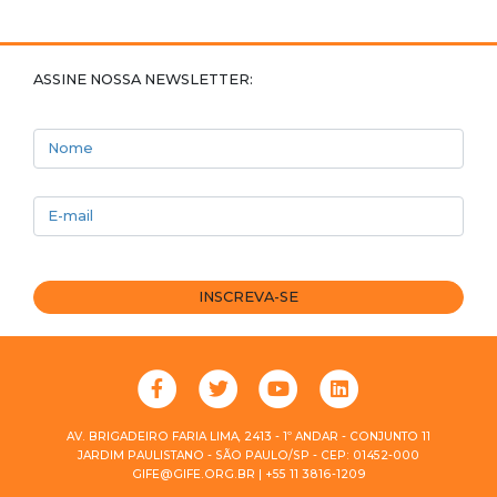
ASSINE NOSSA NEWSLETTER:
Nome
E-mail
INSCREVA-SE
AV. BRIGADEIRO FARIA LIMA, 2413 - 1º ANDAR - CONJUNTO 11
JARDIM PAULISTANO - SÃO PAULO/SP - CEP: 01452-000
GIFE@GIFE.ORG.BR | +55 11 3816-1209