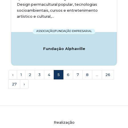
Design permacultural popular, tecnologias
socioambientais, cursos e entretenimento
artístico e cultural,...
ASSOCIAÇÃO/FUNDAÇÃO EMPRESARIAL
Fundação Alphaville
‹
1
2
3
4
5
6
7
8
...
26
27
›
Realização