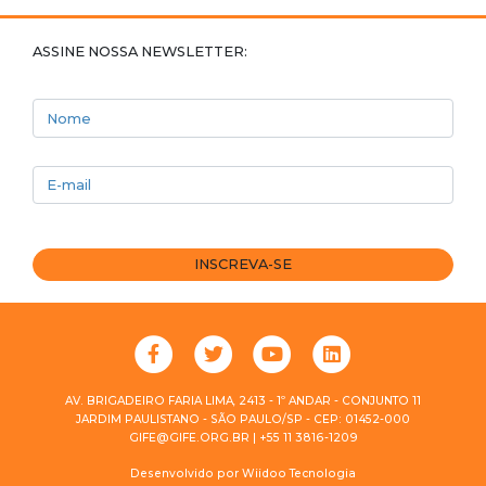
ASSINE NOSSA NEWSLETTER:
Nome
E-mail
INSCREVA-SE
AV. BRIGADEIRO FARIA LIMA, 2413 - 1º ANDAR - CONJUNTO 11
JARDIM PAULISTANO - SÃO PAULO/SP - CEP: 01452-000
GIFE@GIFE.ORG.BR | +55 11 3816-1209
Desenvolvido por
Wiidoo Tecnologia