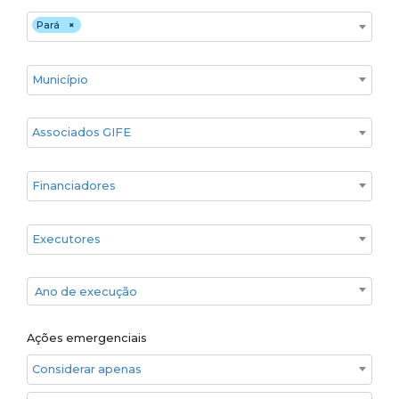
Estado
Pará
×
Cidade
Associados GIFE
Financiadores
Executores
Ano de execução
Ano de execução
Ações emergenciais
Considerar apenas ações emergenciais