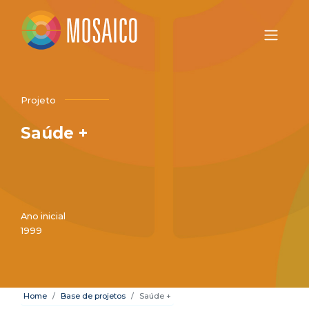
Projeto
Saúde +
Ano inicial
1999
Home
Base de projetos
Saúde +