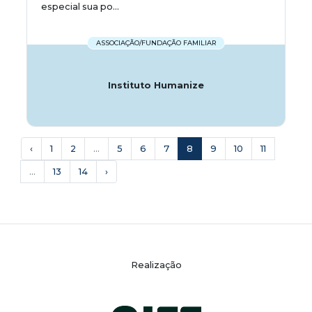
especial sua po...
ASSOCIAÇÃO/FUNDAÇÃO FAMILIAR
Instituto Humanize
‹
1
2
...
5
6
7
8
9
10
11
...
13
14
›
Realização