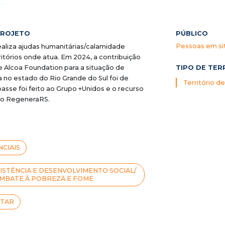
PROJETO
PÚBLICO
Pessoas em si
realiza ajudas humanitárias/calamidade
ritórios onde atua. Em 2024, a contribuição
TIPO DE TER
 e Alcoa Foundation para a situação de
 no estado do Rio Grande do Sul foi de
Território d
passe foi feito ao Grupo +Unidos e o recurso
do RegeneraRS.
CIAIS
ISTÊNCIA E DESENVOLVIMENTO SOCIAL/
MBATE À POBREZA E FOME
STAR