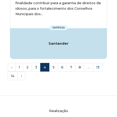
finalidade contribuir para a garantia de direitos de
idosos, para o fortalecimento dos Conselhos
Municipais dos...
EMPRESA
Santander
‹
1
2
3
4
5
6
7
8
...
13
14
›
Realização