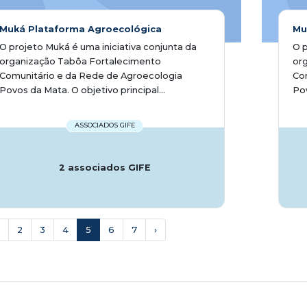
Muká Plataforma Agroecológica
Mu
O projeto Muká é uma iniciativa conjunta da
O p
organização Tabôa Fortalecimento
or
Comunitário e da Rede de Agroecologia
Co
Povos da Mata. O objetivo principal...
Pov
ASSOCIADOS GIFE
2 associados GIFE
2
3
4
5
6
7
›