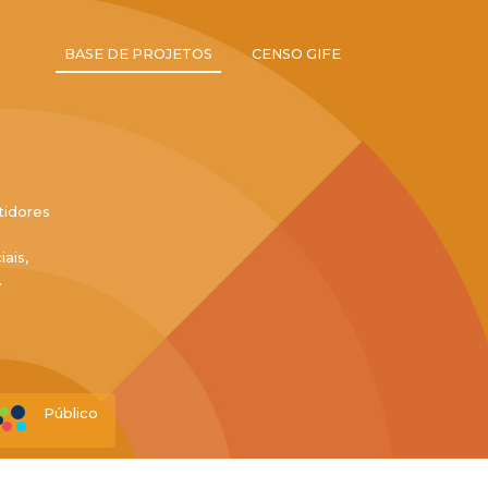
BASE DE PROJETOS
CENSO GIFE
tidores
ais,
.
Público