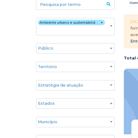
Pesquisa por termo
Hom
Áreas temáticas
DIC
Ambiente urbano e sustentabilidade
×
for
ace
Ent
Público
Total 
Territórios
Estratégia de atuação
Estado
Cidade
Associados GIFE