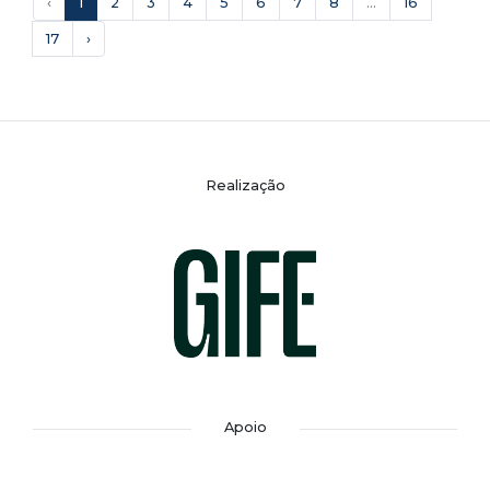
‹
1
2
3
4
5
6
7
8
...
16
17
›
Realização
Apoio