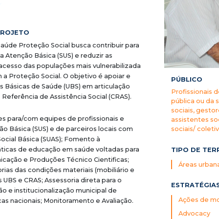
PROJETO
aúde Proteção Social busca contribuir para
a Atenção Básica (SUS) e reduzir as
acesso das populações mais vulnerabilizada
a Proteção Social. O objetivo é apoiar e
PÚBLICO
s Básicas de Saúde (UBS) em articulação
Profissionais 
Referência de Assistência Social (CRAS).
pública ou da 
sociais, gestor
s para/com equipes de profissionais e
assistentes so
o Básica (SUS) e de parceiros locais com
sociais/ coleti
ocial Básica (SUAS); Fomento à
áticas de educação em saúde voltadas para
TIPO DE TER
icação e Produções Técnico Cientificas;
Áreas urban
ias das condições materiais (mobiliário e
UBS e CRAS; Assessoria direta para o
ESTRATÉGIA
o e institucionalização municipal de
Ações de mob
cas nacionais; Monitoramento e Avaliação.
Advocacy