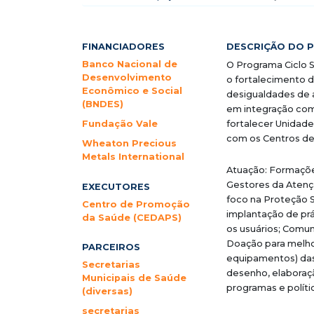
FINANCIADORES
DESCRIÇÃO DO 
Banco Nacional de
O Programa Ciclo S
Desenvolvimento
o fortalecimento d
Econômico e Social
desigualdades de 
(BNDES)
em integração com 
Fundação Vale
fortalecer Unidade
com os Centros de 
Wheaton Precious
Metals International
Atuação: Formaçõe
Gestores da Atençã
EXECUTORES
foco na Proteção S
Centro de Promoção
implantação de pr
da Saúde (CEDAPS)
os usuários; Comun
Doação para melhor
PARCEIROS
equipamentos) das 
Secretarias
desenho, elaboraçã
Municipais de Saúde
programas e políti
(diversas)
secretarias