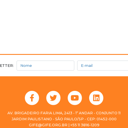
Nome
E-mail
ETTER:
AV. BRIGADEIRO FARIA LIMA, 2413 - 1º ANDAR - CONJUNTO 11
JARDIM PAULISTANO - SÃO PAULO/SP - CEP: 01452-000
GIFE@GIFE.ORG.BR | +55 11 3816-1209