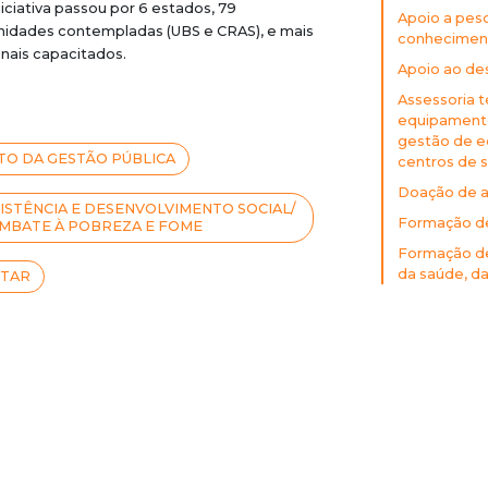
iciativa passou por 6 estados, 79
Apoio a pes
Unidades contempladas (UBS e CRAS), e mais
conheciment
onais capacitados.
Apoio ao des
Assessoria t
equipamentos
gestão de e
O DA GESTÃO PÚBLICA
centros de s
Doação de a
ISTÊNCIA E DESENVOLVIMENTO SOCIAL/
Formação de
MBATE À POBREZA E FOME
Formação de 
da saúde, da 
STAR
e