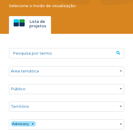
Selecione o modo de visualização:
Lista de
projetos
Pesquisa por termo
Áreas temáticas
Público
Territórios
Estratégia de atuação
Advocacy
×