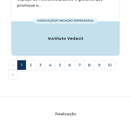
promove o...
ASSOCIAÇÃO/FUNDAÇÃO EMPRESARIAL
Instituto Vedacit
‹
1
2
3
4
5
6
7
8
9
10
›
Realização