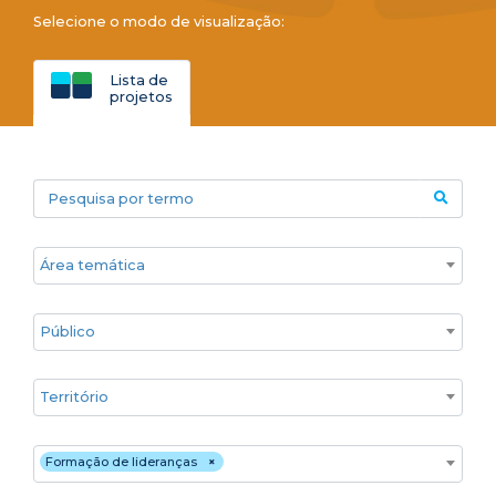
Selecione o modo de visualização:
Lista de
projetos
Pesquisa por termo
Áreas temáticas
Público
Territórios
Estratégia de atuação
Formação de lideranças
×