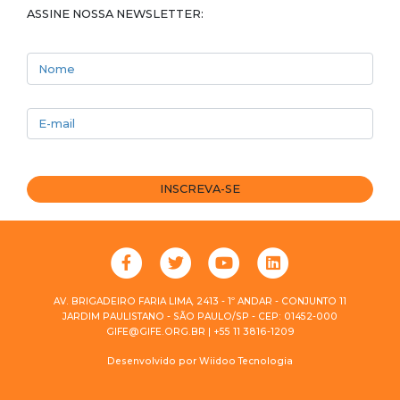
ASSINE NOSSA NEWSLETTER:
Nome
E-mail
INSCREVA-SE
AV. BRIGADEIRO FARIA LIMA, 2413 - 1º ANDAR - CONJUNTO 11
JARDIM PAULISTANO - SÃO PAULO/SP - CEP: 01452-000
GIFE@GIFE.ORG.BR | +55 11 3816-1209
Desenvolvido por
Wiidoo Tecnologia