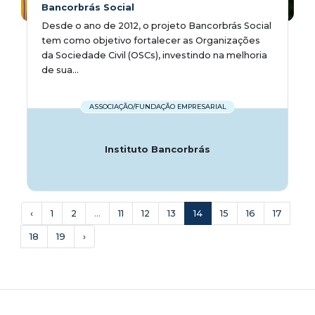
Bancorbrás Social
Desde o ano de 2012, o projeto Bancorbrás Social
tem como objetivo fortalecer as Organizações
da Sociedade Civil (OSCs), investindo na melhoria
de sua...
ASSOCIAÇÃO/FUNDAÇÃO EMPRESARIAL
Instituto Bancorbrás
‹
1
2
...
11
12
13
14
15
16
17
18
19
›