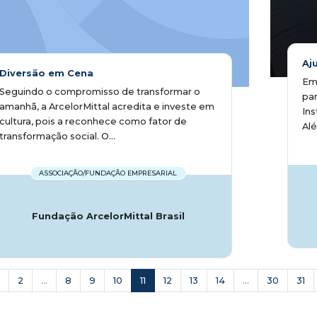
Aj
Diversão em Cena
Em 
Seguindo o compromisso de transformar o
pan
amanhã, a ArcelorMittal acredita e investe em
Ins
cultura, pois a reconhece como fator de
Alé
transformação social. O...
ASSOCIAÇÃO/FUNDAÇÃO EMPRESARIAL
Fundação ArcelorMittal Brasil
2
...
8
9
10
11
12
13
14
...
30
31