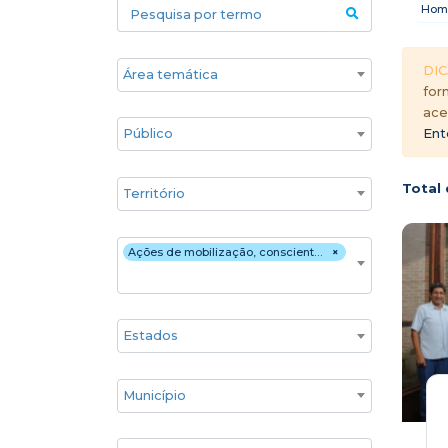
Pesquisa por termo
Hom
Áreas temáticas
DIC
for
ace
Público
Ent
Territórios
Total 
Estratégia de atuação
Ações de mobilização, conscientização e articulação
×
Estado
Cidade
Associados GIFE