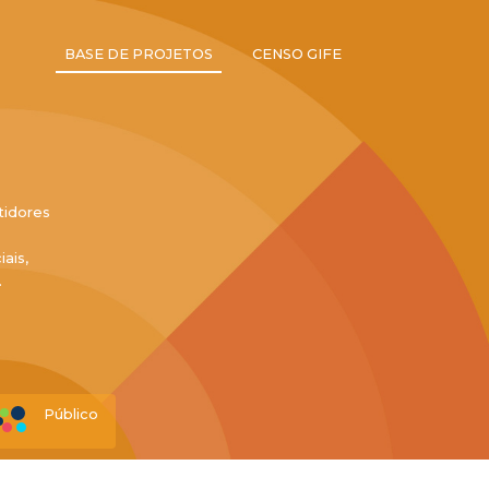
BASE DE PROJETOS
CENSO GIFE
tidores
ais,
.
Público