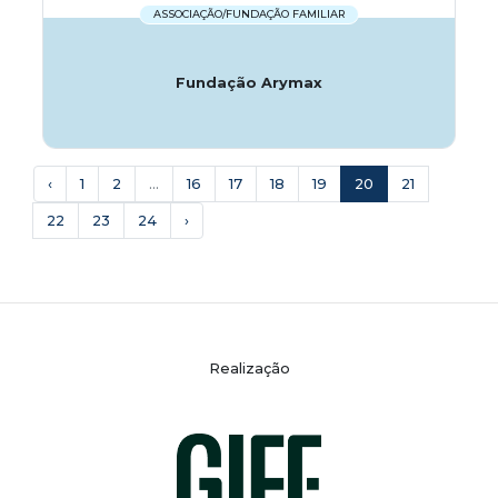
ASSOCIAÇÃO/FUNDAÇÃO FAMILIAR
Fundação Arymax
‹
1
2
...
16
17
18
19
20
21
22
23
24
›
Realização