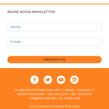
ASSINE NOSSA NEWSLETTER:
Nome
E-mail
INSCREVA-SE
AV. BRIGADEIRO FARIA LIMA, 2413 - 1º ANDAR - CONJUNTO 11
JARDIM PAULISTANO - SÃO PAULO/SP - CEP: 01452-000
GIFE@GIFE.ORG.BR | +55 11 3816-1209
Desenvolvido por
Wiidoo Tecnologia