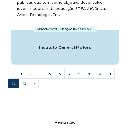
públicas que tem como objetivo desenvolver
jovens nas áreas da educação STEAM (Ciência,
Artes, Tecnologia, En...
ASSOCIAÇÃO/FUNDAÇÃO EMPRESARIAL
Instituto General Motors
‹
1
2
...
5
6
7
8
9
10
11
12
13
›
Realização