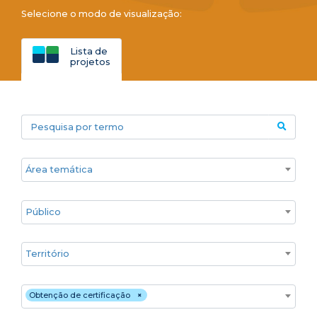
Selecione o modo de visualização:
Lista de
projetos
Pesquisa por termo
Áreas temáticas
Público
Territórios
Estratégia de atuação
Obtenção de certificação
×