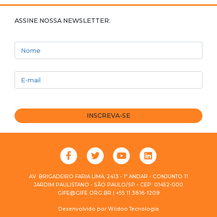
ASSINE NOSSA NEWSLETTER:
Nome
E-mail
INSCREVA-SE
AV. BRIGADEIRO FARIA LIMA, 2413 - 1º ANDAR - CONJUNTO 11
JARDIM PAULISTANO - SÃO PAULO/SP - CEP: 01452-000
GIFE@GIFE.ORG.BR | +55 11 3816-1209
Desenvolvido por
Wiidoo Tecnologia