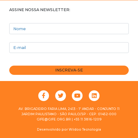
ASSINE NOSSA NEWSLETTER:
Nome
E-mail
INSCREVA-SE
AV. BRIGADEIRO FARIA LIMA, 2413 - 1º ANDAR - CONJUNTO 11
JARDIM PAULISTANO - SÃO PAULO/SP - CEP: 01452-000
GIFE@GIFE.ORG.BR | +55 11 3816-1209
Desenvolvido por
Wiidoo Tecnologia