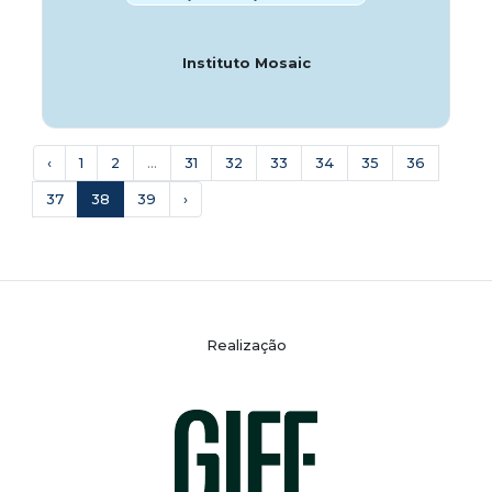
Instituto Mosaic
‹
1
2
...
31
32
33
34
35
36
37
38
39
›
Realização