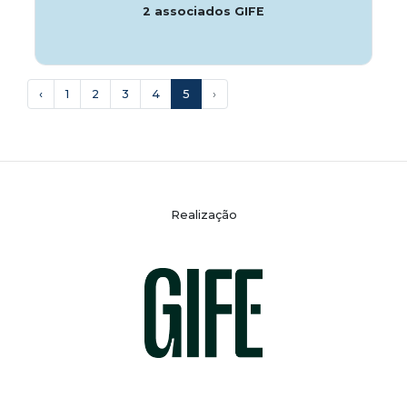
2 associados GIFE
‹
1
2
3
4
5
›
Realização