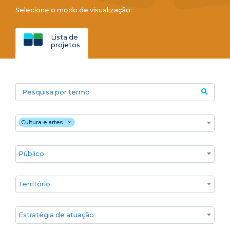
Selecione o modo de visualização:
Lista de
projetos
Pesquisa por termo
Áreas temáticas
Cultura e artes
×
Público
Territórios
Estratégia de atuação