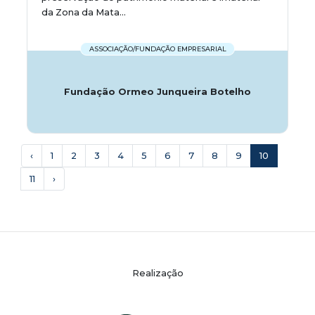
da Zona da Mata...
ASSOCIAÇÃO/FUNDAÇÃO EMPRESARIAL
Fundação Ormeo Junqueira Botelho
‹
1
2
3
4
5
6
7
8
9
10
11
›
Realização