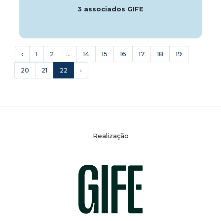
3 associados GIFE
‹
1
2
...
14
15
16
17
18
19
20
21
22
›
Realização