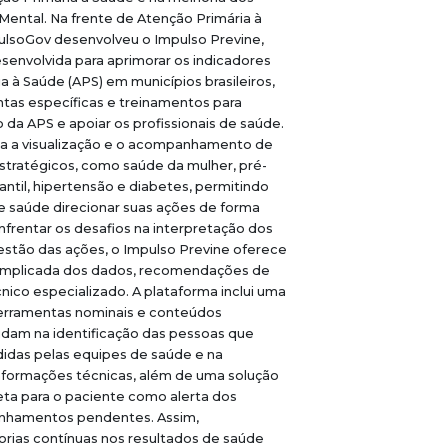
Mental. Na frente de Atenção Primária à
pulsoGov desenvolveu o Impulso Previne,
senvolvida para aprimorar os indicadores
a à Saúde (APS) em municípios brasileiros,
ntas específicas e treinamentos para
o da APS e apoiar os profissionais de saúde.
ita a visualização e o acompanhamento de
stratégicos, como saúde da mulher, pré-
fantil, hipertensão e diabetes, permitindo
de saúde direcionar suas ações de forma
enfrentar os desafios na interpretação dos
estão das ações, o Impulso Previne oferece
omplicada dos dados, recomendações de
nico especializado. A plataforma inclui uma
erramentas nominais e conteúdos
udam na identificação das pessoas que
didas pelas equipes de saúde e na
nformações técnicas, além de uma solução
eta para o paciente como alerta dos
hamentos pendentes. Assim,
ias contínuas nos resultados de saúde