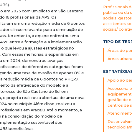
UBS).
Profissionais 
ício em 2023 com um piloto em São Caetano
pública ou da 
do 16 profissionais da APS. Os
sociais, gestor
ultaram em uma redução média de 6 pontos
assistentes so
sociais/ coleti
ador clínico relevante para a diminuição de
vos. No entanto, a equipe enfrentou uma
TIPO DE TER
 43% entre a formação e a implementação
o que levou a ajustes estratégicos no
Áreas de per
. Com essas melhorias, a experiência em
Áreas urban
iada em 2024, demonstrou avanços
profissionais de diferentes categorias foram
ESTRATÉGIA
nçando uma taxa de evasão de apenas 8% e
 redução média de 6 pontos no PHQ-9.
Apoio ao des
nto da efetividade do modelo e a
Assessoria t
nteresse de São Caetano do Sul em
equipamentos
va, o projeto realizou a abertura de uma nova
gestão de e
024 no município Além disso, realizou a
centros de s
 profissionais em Aracaju. Até o momento, a
Atendimento 
 na consolidação do modelo de
Desenvolvim
implementação sustentável dos
tecnologia/
BS beneficiárias.