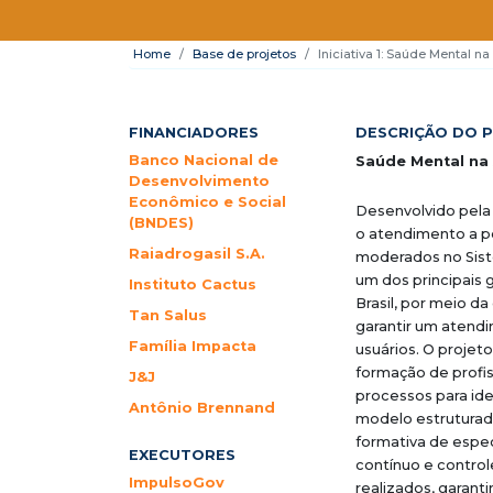
Home
Base de projetos
Iniciativa 1: Saúde Mental n
FINANCIADORES
DESCRIÇÃO DO 
Banco Nacional de
Saúde Mental na 
Desenvolvimento
Econômico e Social
Desenvolvido pel
(BNDES)
o atendimento a p
Raiadrogasil S.A.
moderados no Siste
um dos principais
Instituto Cactus
Brasil, por meio d
Tan Salus
garantir um atend
Família Impacta
usuários.
O projeto
formação de profi
J&J
processos para id
Antônio Brennand
modelo estrutura
formativa de espe
EXECUTORES
contínuo e contro
ImpulsoGov
realizados, garant