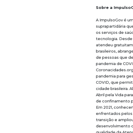
Sobre a Impulso
A ImpulsoGov é uma
suprapartidária qu
os serviços de saú
tecnologia. Desde
atendeu gratuitam
brasileiros, abran
de pessoas que d
pandemia de COVID
Coronacidades.org
pandemia para gest
COVID, que permi
cidade brasileira.
Abril pela Vida pa
de confinamento p
Em 2021, conhecen
enfrentados pelos
transição e amplio
desenvolvimento d
qualidade da Atenç