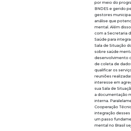
por meio do progra
BNDES e gerido pe
gestores municipa
análise que potenc
mental. Além disso
com a Secretaria d
Saúde para integra
Sala de Situação do
sobre saúde mental
desenvolvimento do
de coleta de dados
qualificar os servi
reuniões realizada
interesse em agreg
sua Sala de Situaç
a documentação me
interna. Paralela
Cooperação Técnica
integração desses 
um passo fundamen
mental no Brasil s