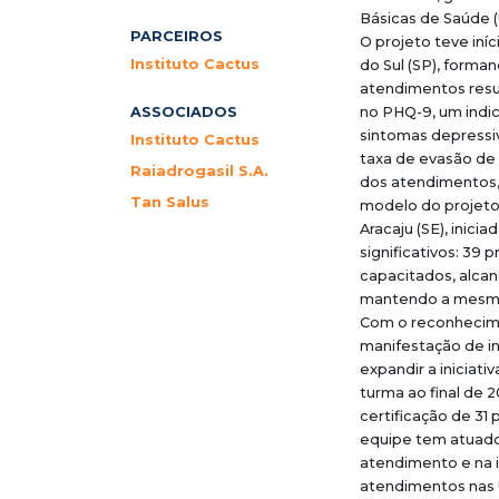
Básicas de Saúde (
PARCEIROS
O projeto teve in
Instituto Cactus
do Sul (SP), forman
atendimentos res
ASSOCIADOS
no PHQ-9, um indic
sintomas depressi
Instituto Cactus
taxa de evasão de
Raiadrogasil S.A.
dos atendimentos, 
Tan Salus
modelo do projeto
Aracaju (SE), inic
significativos: 39 
capacitados, alca
mantendo a mesma
Com o reconhecime
manifestação de i
expandir a iniciati
turma ao final de 2
certificação de 31
equipe tem atuado
atendimento e na 
atendimentos nas U