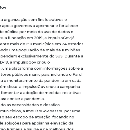
Gov
 organização sem fins lucrativos e
e apoia governos a aprimorar e fortalecer
de pública por meio do uso de dados e
 sua fundação em 2019, a ImpulsoGov já
ente mais de 150 municípios em 24 estados
gendo uma população de mais de 11 milhões
ependem exclusivamente do SUS.
Durante a
-19, a ImpulsoGov criou o
, uma plataforma com informações sobre a
ores públicos municipais, incluindo o Farol
tia o monitoramento da pandemia em cada
 Além disso, a ImpulsoGov criou a campanha
ra fomentar a adoção de medidas restritivas
ara conter a pandemia.
do as necessidades e desafios
 municípios, a ImpulsoGov passou por uma
u o seu escopo de atuação, focando no
e soluções para apoiar na elevação da
ão Primária à Saúde e na melhoria dos