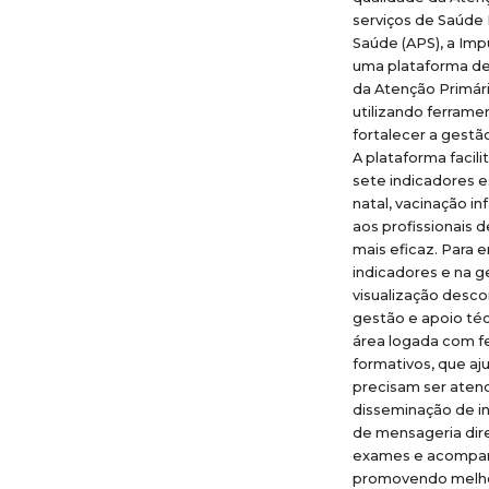
serviços de Saúde 
Saúde (APS), a Im
uma plataforma de
da Atenção Primári
utilizando ferrame
fortalecer a gestã
A plataforma facil
sete indicadores e
natal, vacinação in
aos profissionais 
mais eficaz. Para 
indicadores e na g
visualização desc
gestão e apoio téc
área logada com f
formativos, que aj
precisam ser aten
disseminação de i
de mensageria dir
exames e acompan
promovendo melhor