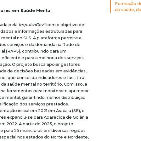
Formação de 
da saúde, da 
dores em Saúde Mental
vida pela
ImpulsoGov*
com o objetivo de
 dados e informações estruturadas para
 mental no SUS. A plataforma permite a
 dos serviços e da demanda na Rede de
al (RAPS), contribuindo para um
eficiente e para a melhoria dos serviços
ação. O projeto busca apoiar gestores
ada de decisões baseadas em evidências,
el que consolida indicadores e facilita a
 da saúde mental no território. Com isso, a
ha ferramentas para monitorar e aprimorar
úde mental, garantindo melhor distribuição
alificação dos serviços prestados.
tação inicial em 2021 em Aracaju (SE), o
res expandiu-se para Aparecida de Goiânia
em 2022. A partir de 2023, o projeto
e para 25 municípios em diversas regiões
especial nos estados do Norte e Nordeste,