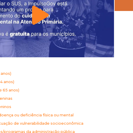
 anos)
64 anos)
e 65 anos)
eninas
ninos
ença ou deficiência física ou mental
tuação de vulnerabilidade socioeconômica
s/programas da administração pública