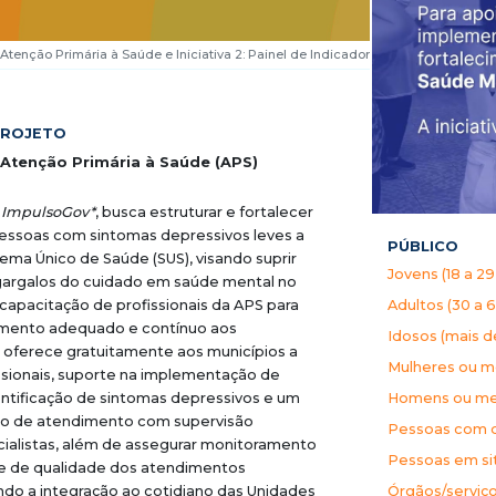
a Atenção Primária à Saúde e Iniciativa 2: Painel de Indicadores em Saúde Mental
PROJETO
Atenção Primária à Saúde (APS)
a
ImpulsoGov*
, busca estruturar e fortalecer
essoas com sintomas depressivos leves a
PÚBLICO
ma Único de Saúde (SUS), visando suprir
Jovens (18 a 29
 gargalos do cuidado em saúde mental no
Adultos (30 a 
a capacitação de profissionais da APS para
imento adequado e contínuo aos
Idosos (mais d
 oferece gratuitamente aos municípios a
Mulheres ou m
ssionais, suporte na implementação de
Homens ou me
entificação de sintomas depressivos e um
do de atendimento com supervisão
Pessoas com do
cialistas, além de assegurar monitoramento
Pessoas em si
le de qualidade dos atendimentos
Órgãos/serviço
indo a integração ao cotidiano das Unidades